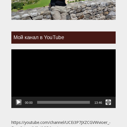
Мой канал в YouTube
Видеоплеер
00:00
13:46
https://youtube.com/channel/UCEi3P7JXZCGVWvioer_-