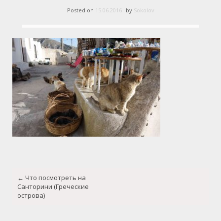
Posted on
15.06.2016
by
Sokolov
Post
←
Что посмотреть на
navigation
Санторини (Греческие
острова)