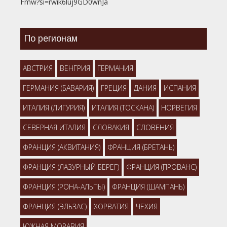
Fmw?si=rwik6luj9GD0wnJa
По регионам
АВСТРИЯ
ВЕНГРИЯ
ГЕРМАНИЯ
ГЕРМАНИЯ (БАВАРИЯ)
ГРЕЦИЯ
ДАНИЯ
ИСПАНИЯ
ИТАЛИЯ (ЛИГУРИЯ)
ИТАЛИЯ (ТОСКАНА)
НОРВЕГИЯ
СЕВЕРНАЯ ИТАЛИЯ
СЛОВАКИЯ
СЛОВЕНИЯ
ФРАНЦИЯ (АКВИТАНИЯ)
ФРАНЦИЯ (БРЕТАНЬ)
ФРАНЦИЯ (ЛАЗУРНЫЙ БЕРЕГ)
ФРАНЦИЯ (ПРОВАНС)
ФРАНЦИЯ (РОНА-АЛЬПЫ)
ФРАНЦИЯ (ШАМПАНЬ)
ФРАНЦИЯ (ЭЛЬЗАС)
ХОРВАТИЯ
ЧЕХИЯ
ЮЖНАЯ МОРАВИЯ