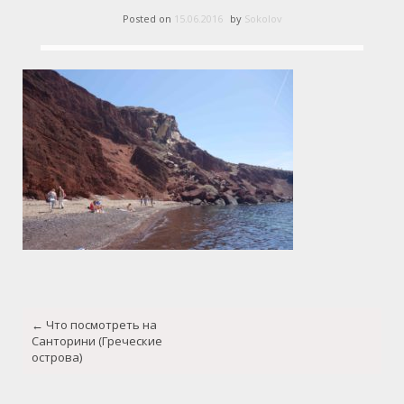
Posted on
15.06.2016
by
Sokolov
Post
←
Что посмотреть на
navigation
Санторини (Греческие
острова)