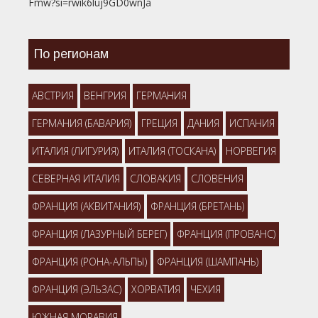
Fmw?si=rwik6luj9GD0wnJa
По регионам
АВСТРИЯ
ВЕНГРИЯ
ГЕРМАНИЯ
ГЕРМАНИЯ (БАВАРИЯ)
ГРЕЦИЯ
ДАНИЯ
ИСПАНИЯ
ИТАЛИЯ (ЛИГУРИЯ)
ИТАЛИЯ (ТОСКАНА)
НОРВЕГИЯ
СЕВЕРНАЯ ИТАЛИЯ
СЛОВАКИЯ
СЛОВЕНИЯ
ФРАНЦИЯ (АКВИТАНИЯ)
ФРАНЦИЯ (БРЕТАНЬ)
ФРАНЦИЯ (ЛАЗУРНЫЙ БЕРЕГ)
ФРАНЦИЯ (ПРОВАНС)
ФРАНЦИЯ (РОНА-АЛЬПЫ)
ФРАНЦИЯ (ШАМПАНЬ)
ФРАНЦИЯ (ЭЛЬЗАС)
ХОРВАТИЯ
ЧЕХИЯ
ЮЖНАЯ МОРАВИЯ