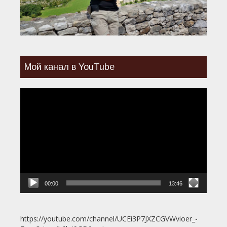
Мой канал в YouTube
Видеоплеер
00:00
13:46
https://youtube.com/channel/UCEi3P7JXZCGVWvioer_-