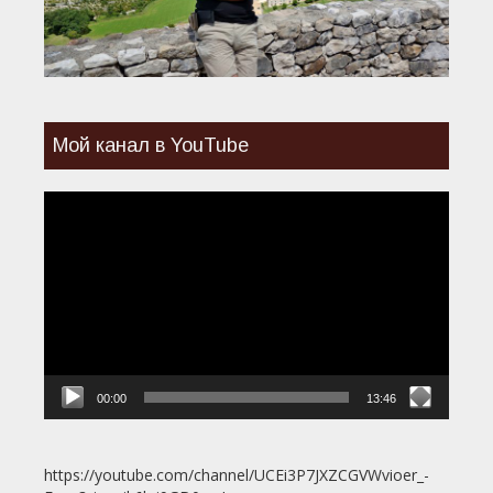
Мой канал в YouTube
Видеоплеер
00:00
13:46
https://youtube.com/channel/UCEi3P7JXZCGVWvioer_-