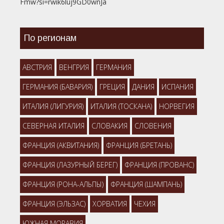
Fmw?si=rwik6luj9GD0wnJa
По регионам
АВСТРИЯ
ВЕНГРИЯ
ГЕРМАНИЯ
ГЕРМАНИЯ (БАВАРИЯ)
ГРЕЦИЯ
ДАНИЯ
ИСПАНИЯ
ИТАЛИЯ (ЛИГУРИЯ)
ИТАЛИЯ (ТОСКАНА)
НОРВЕГИЯ
СЕВЕРНАЯ ИТАЛИЯ
СЛОВАКИЯ
СЛОВЕНИЯ
ФРАНЦИЯ (АКВИТАНИЯ)
ФРАНЦИЯ (БРЕТАНЬ)
ФРАНЦИЯ (ЛАЗУРНЫЙ БЕРЕГ)
ФРАНЦИЯ (ПРОВАНС)
ФРАНЦИЯ (РОНА-АЛЬПЫ)
ФРАНЦИЯ (ШАМПАНЬ)
ФРАНЦИЯ (ЭЛЬЗАС)
ХОРВАТИЯ
ЧЕХИЯ
ЮЖНАЯ МОРАВИЯ