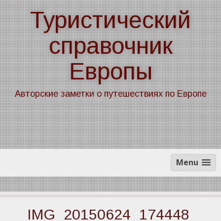
Skip
Туристический
to
content
справочник
Европы
Авторские заметки о путешествиях по Европе
Menu
IMG_20150624_174448