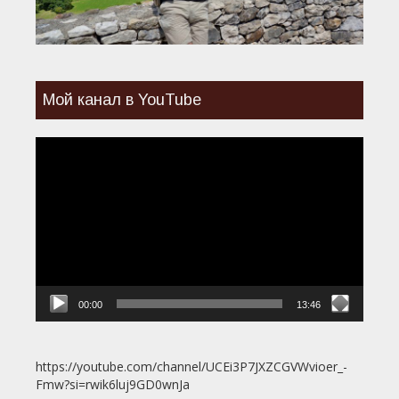
Мой канал в YouTube
Видеоплеер
00:00
13:46
https://youtube.com/channel/UCEi3P7JXZCGVWvioer_-
Fmw?si=rwik6luj9GD0wnJa