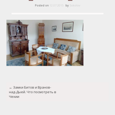
Posted on
12.07.2015
by
Sokolov
Post
←
Замки Битов и Вранов-
navigation
над-Дыей. Что посмотреть в
Чехии