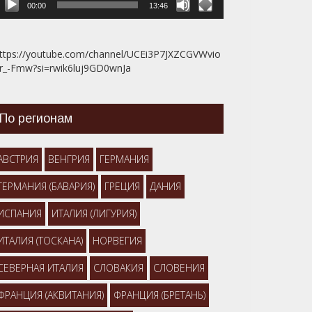
00:00
13:46
ttps://youtube.com/channel/UCEi3P7JXZCGVWvio
r_-Fmw?si=rwik6luj9GD0wnJa
По регионам
АВСТРИЯ
ВЕНГРИЯ
ГЕРМАНИЯ
ГЕРМАНИЯ (БАВАРИЯ)
ГРЕЦИЯ
ДАНИЯ
ИСПАНИЯ
ИТАЛИЯ (ЛИГУРИЯ)
ИТАЛИЯ (ТОСКАНА)
НОРВЕГИЯ
СЕВЕРНАЯ ИТАЛИЯ
СЛОВАКИЯ
СЛОВЕНИЯ
ФРАНЦИЯ (АКВИТАНИЯ)
ФРАНЦИЯ (БРЕТАНЬ)