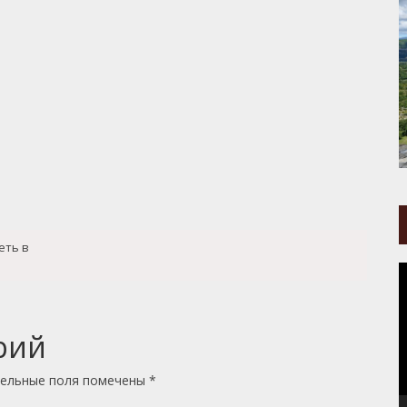
еть в
В
рий
ельные поля помечены
*