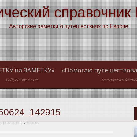
ический справочник
Авторские заметки о путешествиях по Европе
ЕТКУ на ЗАМЕТКУ»
«Помогаю путешествова
мой youtube канал
моя группа в facebo
50624_142915
on
13.07.2015
by
Sokolov