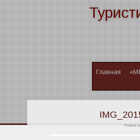
Skip
Турист
to
content
Главная
«М
IMG_201
Posted 