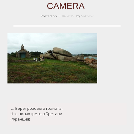
CAMERA
Posted on
05.06.2015
by
Sokolov
Post
←
Берег розового гранита.
navigation
Что посмотреть в Бретани
(Франция)