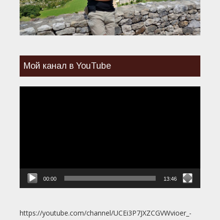
Мой канал в YouTube
Видеоплеер
00:00
13:46
https://youtube.com/channel/UCEi3P7JXZCGVWvioer_-