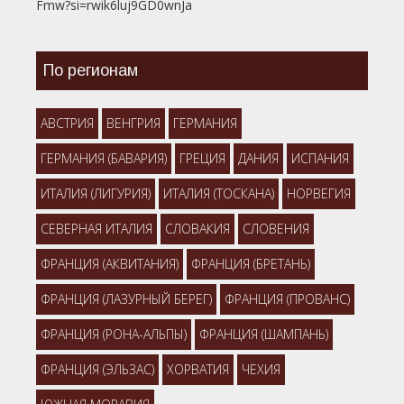
Fmw?si=rwik6luj9GD0wnJa
По регионам
АВСТРИЯ
ВЕНГРИЯ
ГЕРМАНИЯ
ГЕРМАНИЯ (БАВАРИЯ)
ГРЕЦИЯ
ДАНИЯ
ИСПАНИЯ
ИТАЛИЯ (ЛИГУРИЯ)
ИТАЛИЯ (ТОСКАНА)
НОРВЕГИЯ
СЕВЕРНАЯ ИТАЛИЯ
СЛОВАКИЯ
СЛОВЕНИЯ
ФРАНЦИЯ (АКВИТАНИЯ)
ФРАНЦИЯ (БРЕТАНЬ)
ФРАНЦИЯ (ЛАЗУРНЫЙ БЕРЕГ)
ФРАНЦИЯ (ПРОВАНС)
ФРАНЦИЯ (РОНА-АЛЬПЫ)
ФРАНЦИЯ (ШАМПАНЬ)
ФРАНЦИЯ (ЭЛЬЗАС)
ХОРВАТИЯ
ЧЕХИЯ