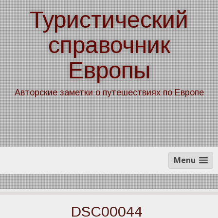
Skip
Туристический
to
content
справочник
Европы
Авторские заметки о путешествиях по Европе
Menu
DSC00044