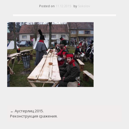
Posted on
11.12.2015
by
Sokolov
Post
←
Аустерлиц 2015.
navigation
Реконструкция сражения.