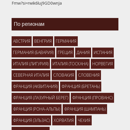
Fmw?si=rwik6luj9GD0wnJa
По регионам
АВСТРИЯ
ВЕНГРИЯ
ГЕРМАНИЯ
ГЕРМАНИЯ (БАВАРИЯ)
ГРЕЦИЯ
ДАНИЯ
ИСПАНИЯ
ИТАЛИЯ (ЛИГУРИЯ)
ИТАЛИЯ (ТОСКАНА)
НОРВЕГИЯ
СЕВЕРНАЯ ИТАЛИЯ
СЛОВАКИЯ
СЛОВЕНИЯ
ФРАНЦИЯ (АКВИТАНИЯ)
ФРАНЦИЯ (БРЕТАНЬ)
ФРАНЦИЯ (ЛАЗУРНЫЙ БЕРЕГ)
ФРАНЦИЯ (ПРОВАНС)
ФРАНЦИЯ (РОНА-АЛЬПЫ)
ФРАНЦИЯ (ШАМПАНЬ)
ФРАНЦИЯ (ЭЛЬЗАС)
ХОРВАТИЯ
ЧЕХИЯ