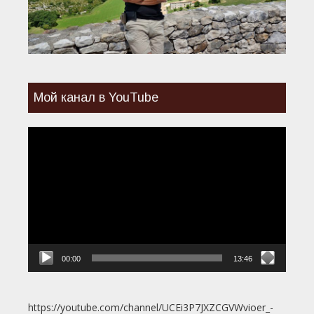
Мой канал в YouTube
Видеоплеер
00:00
13:46
https://youtube.com/channel/UCEi3P7JXZCGVWvioer_-