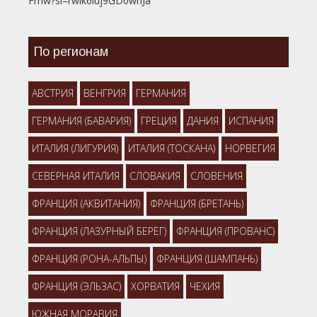
Fmw?si=rwik6luj9GD0wnJa
По регионам
АВСТРИЯ
ВЕНГРИЯ
ГЕРМАНИЯ
ГЕРМАНИЯ (БАВАРИЯ)
ГРЕЦИЯ
ДАНИЯ
ИСПАНИЯ
ИТАЛИЯ (ЛИГУРИЯ)
ИТАЛИЯ (ТОСКАНА)
НОРВЕГИЯ
СЕВЕРНАЯ ИТАЛИЯ
СЛОВАКИЯ
СЛОВЕНИЯ
ФРАНЦИЯ (АКВИТАНИЯ)
ФРАНЦИЯ (БРЕТАНЬ)
ФРАНЦИЯ (ЛАЗУРНЫЙ БЕРЕГ)
ФРАНЦИЯ (ПРОВАНС)
ФРАНЦИЯ (РОНА-АЛЬПЫ)
ФРАНЦИЯ (ШАМПАНЬ)
ФРАНЦИЯ (ЭЛЬЗАС)
ХОРВАТИЯ
ЧЕХИЯ
ЮЖНАЯ МОРАВИЯ