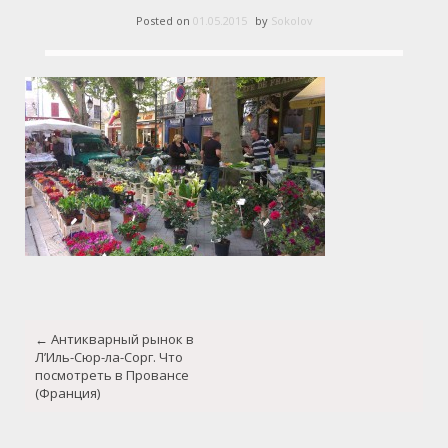
Posted on
01.05.2015
by
Sokolov
Post
←
Антикварный рынок в
navigation
Л’Иль-Сюр-ла-Сорг. Что
посмотреть в Провансе
(Франция)