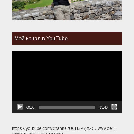
Мой канал в YouTube
Видеоплеер
00:00
13:46
https://youtube.com/channel/UCEi3P7JXZCGVWvioer_-