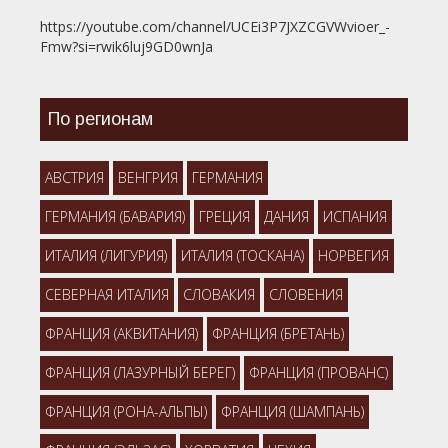
https://youtube.com/channel/UCEi3P7JXZCGVWvioer_-
Fmw?si=rwik6luj9GD0wnJa
По регионам
АВСТРИЯ
ВЕНГРИЯ
ГЕРМАНИЯ
ГЕРМАНИЯ (БАВАРИЯ)
ГРЕЦИЯ
ДАНИЯ
ИСПАНИЯ
ИТАЛИЯ (ЛИГУРИЯ)
ИТАЛИЯ (ТОСКАНА)
НОРВЕГИЯ
СЕВЕРНАЯ ИТАЛИЯ
СЛОВАКИЯ
СЛОВЕНИЯ
ФРАНЦИЯ (АКВИТАНИЯ)
ФРАНЦИЯ (БРЕТАНЬ)
ФРАНЦИЯ (ЛАЗУРНЫЙ БЕРЕГ)
ФРАНЦИЯ (ПРОВАНС)
ФРАНЦИЯ (РОНА-АЛЬПЫ)
ФРАНЦИЯ (ШАМПАНЬ)