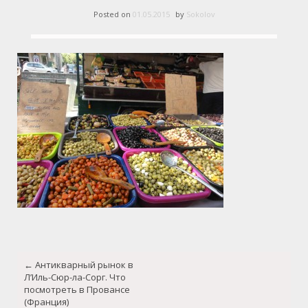
Posted on
01.05.2015
by
Sokolov
Post
←
Антикварный рынок в
navigation
Л’Иль-Сюр-ла-Сорг. Что
посмотреть в Провансе
(Франция)