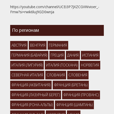
https://youtube.com/channel/UCEi3P7JXZCGVWvioer_-
Fmw?si=rwik6luj9GD0wnJa
По регионам
АВСТРИЯ
ВЕНГРИЯ
ГЕРМАНИЯ
ГЕРМАНИЯ (БАВАРИЯ)
ГРЕЦИЯ
ДАНИЯ
ИСПАНИЯ
ИТАЛИЯ (ЛИГУРИЯ)
ИТАЛИЯ (ТОСКАНА)
НОРВЕГИЯ
СЕВЕРНАЯ ИТАЛИЯ
СЛОВАКИЯ
СЛОВЕНИЯ
ФРАНЦИЯ (АКВИТАНИЯ)
ФРАНЦИЯ (БРЕТАНЬ)
ФРАНЦИЯ (ЛАЗУРНЫЙ БЕРЕГ)
ФРАНЦИЯ (ПРОВАНС)
ФРАНЦИЯ (РОНА-АЛЬПЫ)
ФРАНЦИЯ (ШАМПАНЬ)