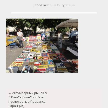
Posted on
01.05.2015
by
Sokolov
Post
←
Антикварный рынок в
navigation
Л’Иль-Сюр-ла-Сорг. Что
посмотреть в Провансе
(Франция)