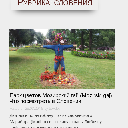
Р
УБРИКА:
СЛОВЕНИЯ
Парк цветов Мозирский гай (Mozirski gaj).
Что посмотреть в Словении
Posted on
28.03.2016
by
Sokolov
Двигаясь по автобану Е57 из словенского
Марибора (Maribor) в столицу страны Любляну
(Ljubljana), примерно на половине п...