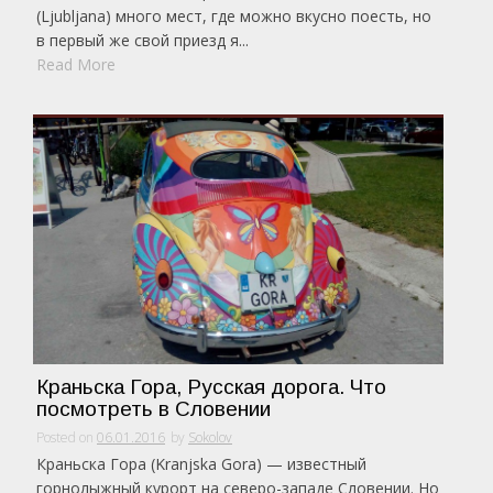
(Ljubljana) много мест, где можно вкусно поесть, но
в первый же свой приезд я...
Read More
Краньска Гора, Русская дорога. Что
посмотреть в Словении
Posted on
06.01.2016
by
Sokolov
Краньска Гора (Kranjska Gora) — известный
горнолыжный курорт на северо-западе Словении. Но