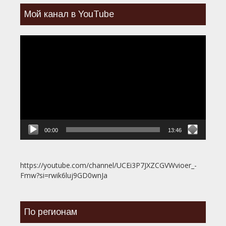
Мой канал в YouTube
Видеоплеер
00:00
13:46
https://youtube.com/channel/UCEi3P7JXZCGVWvioer_-
Fmw?si=rwik6luj9GD0wnJa
По регионам