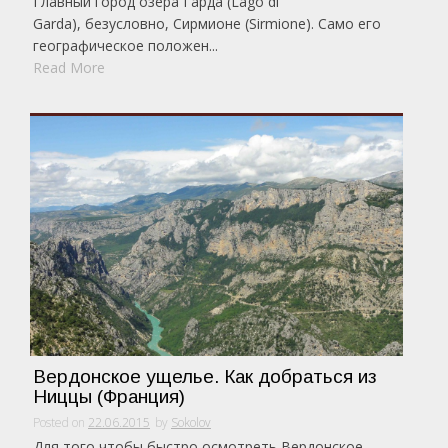
Главный город озера Гарда (Lago di
Garda), безусловно, Сирмионе (Sirmione). Само его
географическое положен...
Read More
Вердонское ущелье. Как добраться из
Ниццы (Франция)
Posted on
22.06.2015
by
Sokolov
Для того чтобы быстро осмотреть Вердонское