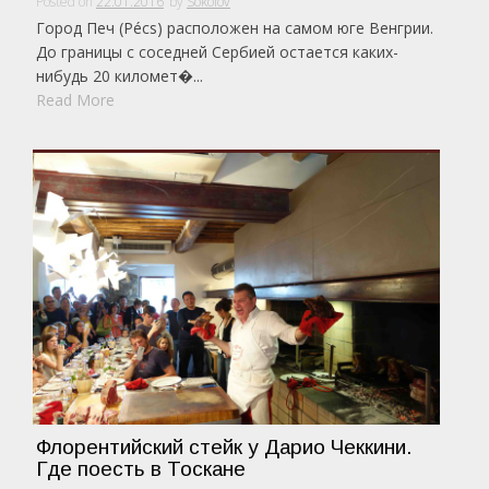
Posted on
22.01.2016
by
Sokolov
Город Печ (Pécs) расположен на самом юге Венгрии.
До границы с соседней Сербией остается каких-
нибудь 20 километ�...
Read More
Флорентийский стейк у Дарио Чеккини.
Где поесть в Тоскане