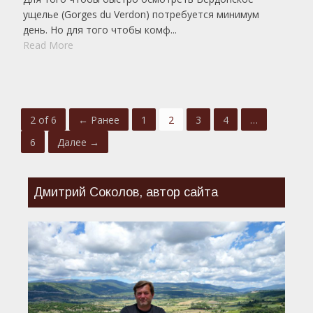
ущелье (Gorges du Verdon) потребуется минимум
день. Но для того чтобы комф...
Read More
2 of 6
← Ранее
1
2
3
4
…
6
Далее →
Дмитрий Соколов, автор сайта