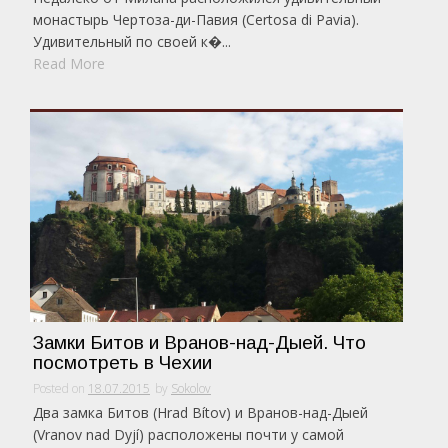
монастырь Чертоза-ди-Павия (Certosa di Pavia).
Удивительный по своей к�...
Read More
Замки Битов и Вранов-над-Дыей. Что
посмотреть в Чехии
Posted on
18.07.2015
by
Sokolov
Два замка Битов (Hrad Bítov) и Вранов-над-Дыей
(Vranov nad Dyjí) расположены почти у самой