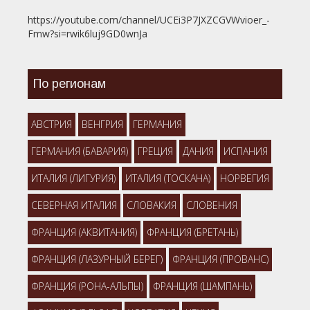
https://youtube.com/channel/UCEi3P7JXZCGVWvioer_-
Fmw?si=rwik6luj9GD0wnJa
По регионам
АВСТРИЯ
ВЕНГРИЯ
ГЕРМАНИЯ
ГЕРМАНИЯ (БАВАРИЯ)
ГРЕЦИЯ
ДАНИЯ
ИСПАНИЯ
ИТАЛИЯ (ЛИГУРИЯ)
ИТАЛИЯ (ТОСКАНА)
НОРВЕГИЯ
СЕВЕРНАЯ ИТАЛИЯ
СЛОВАКИЯ
СЛОВЕНИЯ
ФРАНЦИЯ (АКВИТАНИЯ)
ФРАНЦИЯ (БРЕТАНЬ)
ФРАНЦИЯ (ЛАЗУРНЫЙ БЕРЕГ)
ФРАНЦИЯ (ПРОВАНС)
ФРАНЦИЯ (РОНА-АЛЬПЫ)
ФРАНЦИЯ (ШАМПАНЬ)